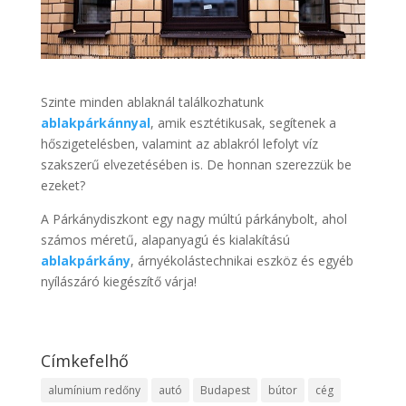
Szinte minden ablaknál találkozhatunk
ablakpárkánnyal
, amik esztétikusak, segítenek a
hőszigetelésben, valamint az ablakról lefolyt víz
szakszerű elvezetésében is. De honnan szerezzük be
ezeket?
A Párkánydiszkont egy nagy múltú párkánybolt, ahol
számos méretű, alapanyagú és kialakítású
ablakpárkány
, árnyékolástechnikai eszköz és egyéb
nyílászáró kiegészítő várja!
Címkefelhő
alumínium redőny
autó
Budapest
bútor
cég