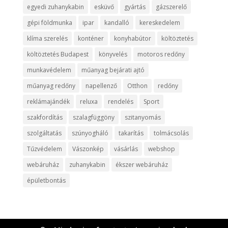
egyedi zuhanykabin
esküvő
gyártás
gázszerelő
gépi földmunka
ipar
kandalló
kereskedelem
klíma szerelés
konténer
konyhabútor
költöztetés
költöztetés Budapest
könyvelés
motoros redőny
munkavédelem
műanyag bejárati ajtó
műanyag redőny
napellenző
Otthon
redőny
reklámajándék
reluxa
rendelés
Sport
szakfordítás
szalagfüggöny
szitanyomás
szolgáltatás
szúnyogháló
takarítás
tolmácsolás
Tűzvédelem
Vászonkép
vásárlás
webshop
webáruház
zuhanykabin
ékszer webáruház
épületbontás