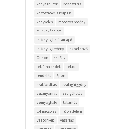
konyhabútor
költöztetés
költöztetés Budapest
könyvelés
motoros redőny
munkavédelem
műanyag bejárati ajtó
műanyag redőny
napellenző
Otthon
redőny
reklámajándék
reluxa
rendelés
Sport
szakfordítás
szalagfüggöny
szitanyomás
szolgáltatás
szúnyogháló
takarítás
tolmácsolás
Tűzvédelem
Vászonkép
vásárlás