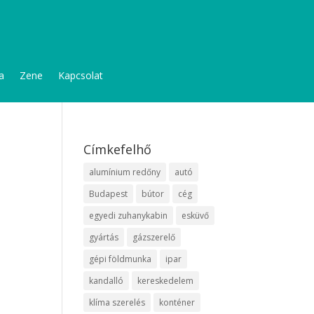
a
Zene
Kapcsolat
Címkefelhő
alumínium redőny
autó
Budapest
bútor
cég
egyedi zuhanykabin
esküvő
gyártás
gázszerelő
gépi földmunka
ipar
kandalló
kereskedelem
klíma szerelés
konténer