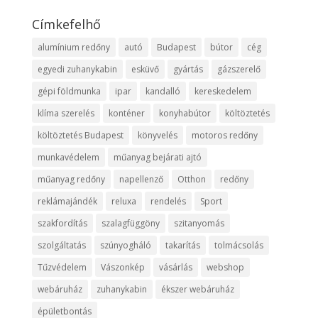
Címkefelhő
alumínium redőny
autó
Budapest
bútor
cég
egyedi zuhanykabin
esküvő
gyártás
gázszerelő
gépi földmunka
ipar
kandalló
kereskedelem
klíma szerelés
konténer
konyhabútor
költöztetés
költöztetés Budapest
könyvelés
motoros redőny
munkavédelem
műanyag bejárati ajtó
műanyag redőny
napellenző
Otthon
redőny
reklámajándék
reluxa
rendelés
Sport
szakfordítás
szalagfüggöny
szitanyomás
szolgáltatás
szúnyogháló
takarítás
tolmácsolás
Tűzvédelem
Vászonkép
vásárlás
webshop
webáruház
zuhanykabin
ékszer webáruház
épületbontás