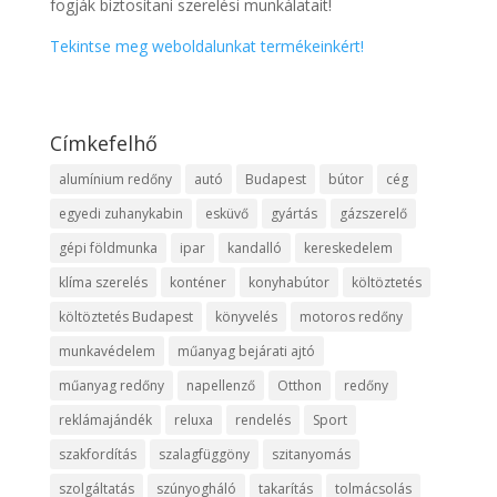
fogják biztosítani szerelési munkálatait!
Tekintse meg weboldalunkat termékeinkért!
Címkefelhő
alumínium redőny
autó
Budapest
bútor
cég
egyedi zuhanykabin
esküvő
gyártás
gázszerelő
gépi földmunka
ipar
kandalló
kereskedelem
klíma szerelés
konténer
konyhabútor
költöztetés
költöztetés Budapest
könyvelés
motoros redőny
munkavédelem
műanyag bejárati ajtó
műanyag redőny
napellenző
Otthon
redőny
reklámajándék
reluxa
rendelés
Sport
szakfordítás
szalagfüggöny
szitanyomás
szolgáltatás
szúnyogháló
takarítás
tolmácsolás