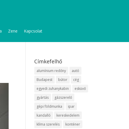
a
Zene
Kapcsolat
Címkefelhő
alumínium redőny
autó
Budapest
bútor
cég
egyedi zuhanykabin
esküvő
gyártás
gázszerelő
gépi földmunka
ipar
kandalló
kereskedelem
klíma szerelés
konténer