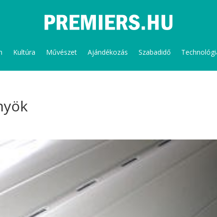
m
Kultúra
Művészet
Ajándékozás
Szabadidő
Technológi
nyök