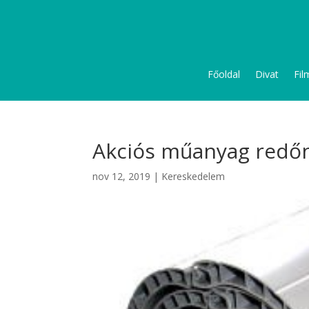
Főoldal
Divat
Fil
Akciós műanyag redő
nov 12, 2019
|
Kereskedelem