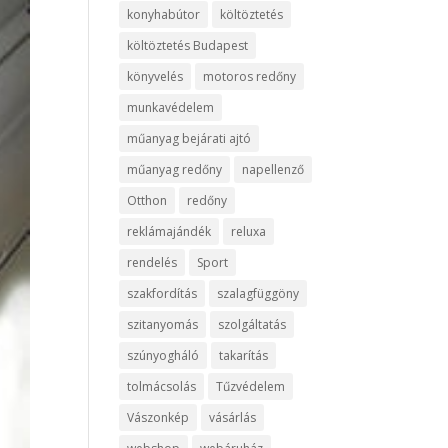
konyhabútor
költöztetés
költöztetés Budapest
könyvelés
motoros redőny
munkavédelem
műanyag bejárati ajtó
műanyag redőny
napellenző
Otthon
redőny
reklámajándék
reluxa
rendelés
Sport
szakfordítás
szalagfüggöny
szitanyomás
szolgáltatás
szúnyogháló
takarítás
tolmácsolás
Tűzvédelem
Vászonkép
vásárlás