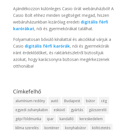
Ajándékozzon különleges Casio órát webáruházból! A
Casio Bolt ehhez minden segítséget megad, hiszen
webáruházunkban kizárólag eredeti
digitális férfi
karórákat
, női és gyermekórákat találhat.
Folyamatosan bővülő kínálattal és akciókkal várjuk a
Casio
digitális férfi karórák
, női és gyermekórák
iránt érdeklődőket, és raktárkészletről biztosítjuk
azokat, hogy karácsonyra biztosan megérkezzenek
otthonába!
Címkefelhő
alumínium redőny
autó
Budapest
bútor
cég
egyedi zuhanykabin
esküvő
gyártás
gázszerelő
gépi földmunka
ipar
kandalló
kereskedelem
klíma szerelés
konténer
konyhabútor
költöztetés