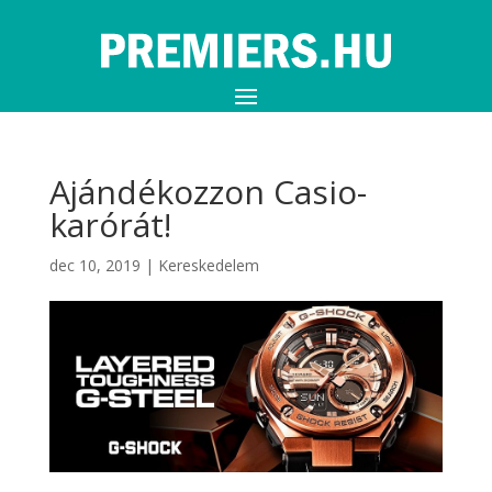
Ajándékozzon Casio-
karórát!
dec 10, 2019
|
Kereskedelem