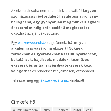
Az ékszerek soha nem mennek ki a divatból!
Legyen
szó házassági évfordulóról, születésnapról vagy
ballagásról, egy gyönyörűen megmunkált egyedi
ékszerrel mindig örök emlékű meglepetést
okozhat
az ajándékozottnak.
Egy
ékszerwebáruház
segít Önnek,
bármilyen
alkalomra is vásárolna ékszert! Nőknek,
férfiaknak és gyerekeknek készült nyakláncok,
bokaláncok, hajdíszek, medálok, kézműves
ékszerek és antiallergén divatékszerek közül
válogathat
és rendelhet kényelmesen, otthonából!
Tekintse meg egy
ékszerwebáruház
kínálatát!
Címkefelhő
alumínium redőny
autó
Budapest
bútor
cég