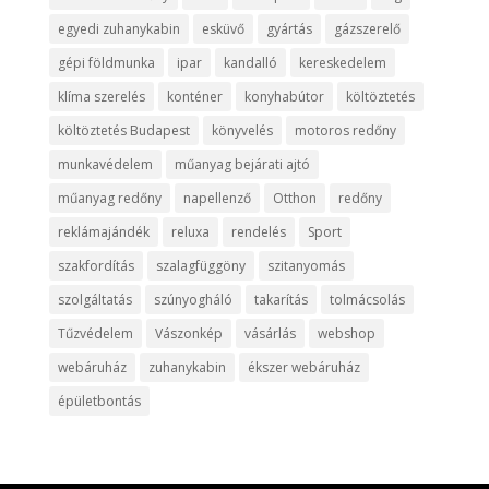
egyedi zuhanykabin
esküvő
gyártás
gázszerelő
gépi földmunka
ipar
kandalló
kereskedelem
klíma szerelés
konténer
konyhabútor
költöztetés
költöztetés Budapest
könyvelés
motoros redőny
munkavédelem
műanyag bejárati ajtó
műanyag redőny
napellenző
Otthon
redőny
reklámajándék
reluxa
rendelés
Sport
szakfordítás
szalagfüggöny
szitanyomás
szolgáltatás
szúnyogháló
takarítás
tolmácsolás
Tűzvédelem
Vászonkép
vásárlás
webshop
webáruház
zuhanykabin
ékszer webáruház
épületbontás