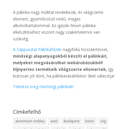
A pálinka nagy múlttal rendelkezik, és világszerte
elismert, gyümölcsöző nedű, magas
alkoholtartalommal. Az igazán finom pálinka
elkészítéséhez viszont nagy szakértelemre van
szükség.
A Sáppusztai Pálinkafőzde
nagyfokú hozzáértéssel,
minőségi alapanyagokból készíti el pálinkáit,
melyeket megvásárolhat webáruházukból!
Díjnyertes termékeik világszerte elismertek,
így
biztosan jól dönt, ha pálinkavásárláskor őket választja!
Tekintse meg minőségi pálinkáit!
Címkefelhő
alumínium redőny
autó
Budapest
bútor
cég