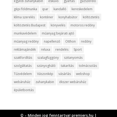
egyedi zuhanykabin
esküvő
gyártás
gázszerelő
gépi földmunka
ipar
kandalló
kereskedelem
klíma szerelés
konténer
konyhabútor
költöztetés
költöztetés Budapest
könyvelés
motoros redőny
munkavédelem
műanyag bejárati ajtó
műanyag redőny
napellenző
Otthon
redőny
reklámajándék
reluxa
rendelés
Sport
szakfordítás
szalagfüggöny
szitanyomás
szolgáltatás
szúnyogháló
takarítás
tolmácsolás
Tűzvédelem
Vászonkép
vásárlás
webshop
webáruház
zuhanykabin
ékszer webáruház
épületbontás
© – Minden jog fenntartva! premiers.hu |