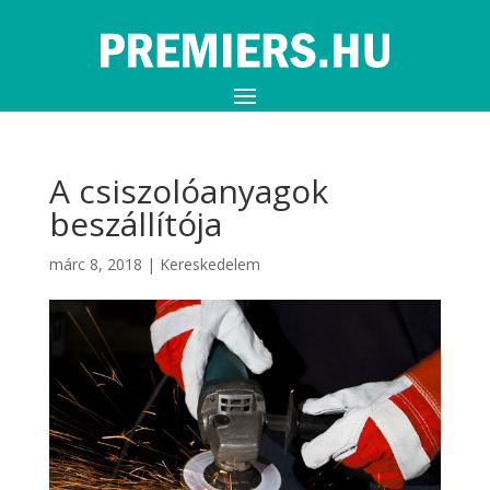
A csiszolóanyagok
beszállítója
márc 8, 2018
|
Kereskedelem