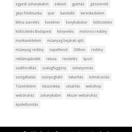
egyedi zuhanykabin
esküvő
gyártás
gázszerelő
gépi földmunka
ipar
kandalló
kereskedelem
klíma szerelés
konténer
konyhabútor
költöztetés
költöztetés Budapest
könyvelés
motoros redőny
munkavédelem
műanyag bejárati ajtó
műanyag redőny
napellenző
Otthon
redőny
reklámajándék
reluxa
rendelés
Sport
szakfordítás
szalagfüggöny
szitanyomás
szolgáltatás
szúnyogháló
takarítás
tolmácsolás
Tűzvédelem
Vászonkép
vásárlás
webshop
webáruház
zuhanykabin
ékszer webáruház
épületbontás