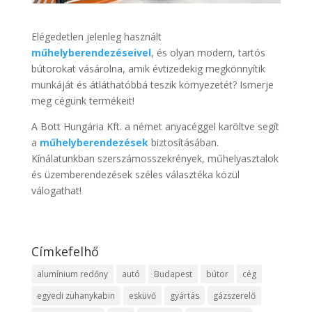
Elégedetlen jelenleg használt
műhelyberendezéseivel
, és olyan modern, tartós
bútorokat vásárolna, amik évtizedekig megkönnyítik
munkáját és átláthatóbbá teszik környezetét? Ismerje
meg cégünk termékeit!
A Bott Hungária Kft. a német anyacéggel karöltve segít
a
műhelyberendezések
biztosításában.
Kínálatunkban szerszámosszekrények, műhelyasztalok
és üzemberendezések széles választéka közül
válogathat!
Címkefelhő
alumínium redőny
autó
Budapest
bútor
cég
egyedi zuhanykabin
esküvő
gyártás
gázszerelő