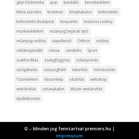
gépi földmunka
ipar
kandalló
kereskedelem
klíma szerelés
konténer
konyhabútor
költöztetés
költöztetés Budapest
könyvelés
motoros redőny
munkavédelem
műanyag bejárati ajtó
műanyag redőny
napellenző
Otthon
redőny
reklámajándék
reluxa
rendelés
Sport
szakfordítás
szalagfüggöny
szitanyomás
szolgáltatás
szúnyogháló
takarítás
tolmácsolás
Tűzvédelem
Vászonkép
vásárlás
webshop
webáruház
zuhanykabin
ékszer webáruház
épületbontás
© – Minden jog fenntartva! premiers.hu |
Impresszum