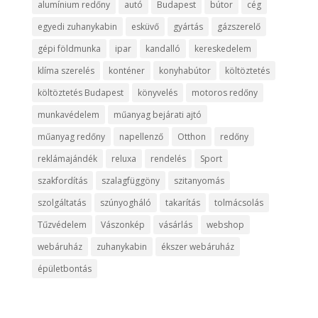
alumínium redőny
autó
Budapest
bútor
cég
egyedi zuhanykabin
esküvő
gyártás
gázszerelő
gépi földmunka
ipar
kandalló
kereskedelem
klíma szerelés
konténer
konyhabútor
költöztetés
költöztetés Budapest
könyvelés
motoros redőny
munkavédelem
műanyag bejárati ajtó
műanyag redőny
napellenző
Otthon
redőny
reklámajándék
reluxa
rendelés
Sport
szakfordítás
szalagfüggöny
szitanyomás
szolgáltatás
szúnyogháló
takarítás
tolmácsolás
Tűzvédelem
Vászonkép
vásárlás
webshop
webáruház
zuhanykabin
ékszer webáruház
épületbontás