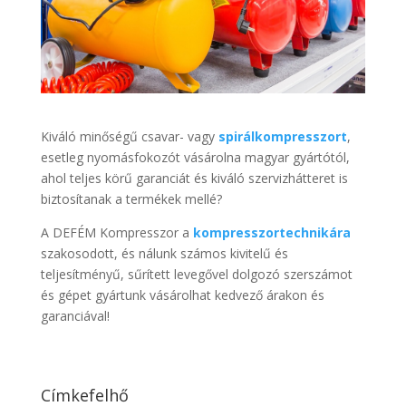
Kiváló minőségű csavar- vagy
spirálkompresszort
,
esetleg nyomásfokozót vásárolna magyar gyártótól,
ahol teljes körű garanciát és kiváló szervizhátteret is
biztosítanak a termékek mellé?
A DEFÉM Kompresszor a
kompresszortechnikára
szakosodott, és nálunk számos kivitelű és
teljesítményű, sűrített levegővel dolgozó szerszámot
és gépet gyártunk vásárolhat kedvező árakon és
garanciával!
Címkefelhő