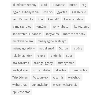
alumínium redőny
autó
Budapest
bútor
cég
egyedi zuhanykabin
esküvő
gyártás
gázszerelő
gépi földmunka
ipar
kandalló
kereskedelem
klíma szerelés
konténer
konyhabútor
költöztetés
költöztetés Budapest
könyvelés
motoros redőny
munkavédelem
műanyag bejárati ajtó
műanyag redőny
napellenző
Otthon
redőny
reklámajándék
reluxa
rendelés
Sport
szakfordítás
szalagfüggöny
szitanyomás
szolgáltatás
szúnyogháló
takarítás
tolmácsolás
Tűzvédelem
Vászonkép
vásárlás
webshop
webáruház
zuhanykabin
ékszer webáruház
épületbontás