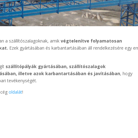
n a szállítószalagoknak, amik
végtelenítve folyamatosan
kat.
Ezek gyártásában és karbantartásában áll rendelkezésére egy er
gít
szállítópályák gyártásában, szállítószalagok
ásában, illetve azok karbantartásában és javításában
, hogy
ari tevékenységét.
ó cég
oldalát
!