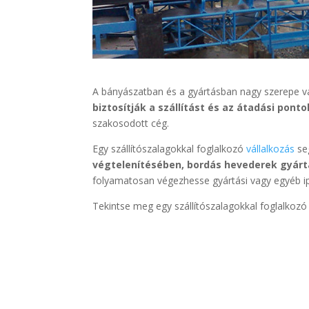
A bányászatban és a gyártásban nagy szerepe va
biztosítják a szállítást és az átadási ponto
szakosodott cég.
Egy szállítószalagokkal foglalkozó
vállalkozás
se
végtelenítésében, bordás hevederek gyárt
folyamatosan végezhesse gyártási vagy egyéb ip
Tekintse meg egy szállítószalagokkal foglalkoz