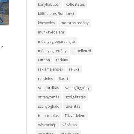
konyhabútor
költöztetés
költöztetés Budapest
könyvelés
motoros redőny
munkavédelem
műanyag bejárati ajtó
re
műanyag redőny
napellenző
Otthon
redőny
reklámajándék
reluxa
rendelés
Sport
szakfordítás
szalagfüggöny
szitanyomás
szolgáltatás
szúnyogháló
takarítás
tolmácsolás
Tűzvédelem
Vászonkép
vásárlás