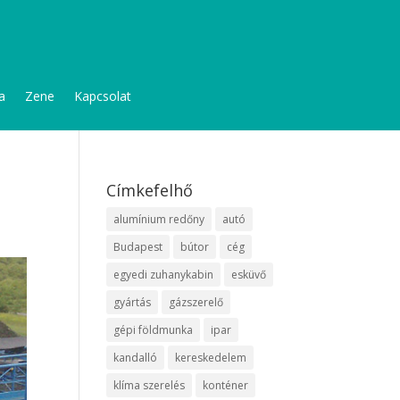
a
Zene
Kapcsolat
Címkefelhő
alumínium redőny
autó
Budapest
bútor
cég
egyedi zuhanykabin
esküvő
gyártás
gázszerelő
gépi földmunka
ipar
kandalló
kereskedelem
klíma szerelés
konténer