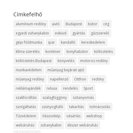
Címkefelhő
alumínium redőny
autó
Budapest
bútor
cég
egyedi zuhanykabin
esküvő
gyártás
gázszerelő
gépi földmunka
ipar
kandalló
kereskedelem
klíma szerelés
konténer
konyhabútor
költöztetés
költöztetés Budapest
könyvelés
motoros redőny
munkavédelem
műanyag bejárati ajtó
műanyag redőny
napellenző
Otthon
redőny
reklámajándék
reluxa
rendelés
Sport
szakfordítás
szalagfüggöny
szitanyomás
szolgáltatás
szúnyogháló
takarítás
tolmácsolás
Tűzvédelem
Vászonkép
vásárlás
webshop
webáruház
zuhanykabin
ékszer webáruház