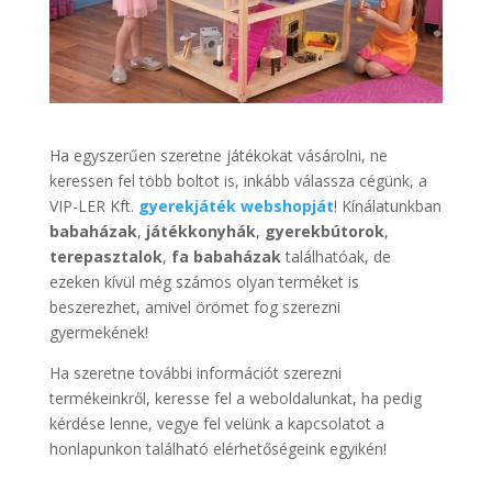
Ha egyszerűen szeretne játékokat vásárolni, ne
keressen fel több boltot is, inkább válassza cégünk, a
VIP-LER Kft.
gyerekjáték webshopját
! Kínálatunkban
babaházak
,
játékkonyhák
,
gyerekbútorok
,
terepasztalok
,
fa babaházak
találhatóak, de
ezeken kívül még számos olyan terméket is
beszerezhet, amivel örömet fog szerezni
gyermekének!
Ha szeretne további információt szerezni
termékeinkről, keresse fel a weboldalunkat, ha pedig
kérdése lenne, vegye fel velünk a kapcsolatot a
honlapunkon található elérhetőségeink egyikén!