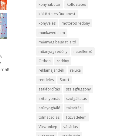
konyhabútor
költöztetés
költöztetés Budapest
könyvelés
motoros redőny
munkavédelem
műanyag bejárati ajtó
műanyag redőny
napellenző
n,
Otthon
redőny
e
mmal!
reklámajándék
reluxa
rendelés
Sport
szakfordítás
szalagfüggöny
szitanyomás
szolgáltatás
szúnyogháló
takarítás
tolmácsolás
Tűzvédelem
Vászonkép
vásárlás