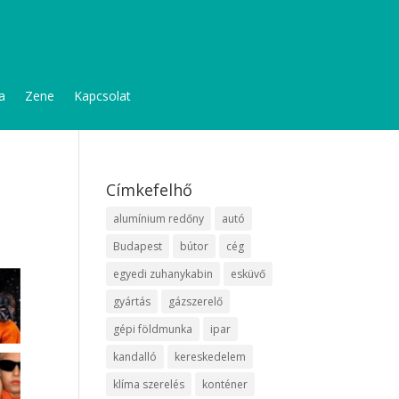
a
Zene
Kapcsolat
Címkefelhő
alumínium redőny
autó
Budapest
bútor
cég
egyedi zuhanykabin
esküvő
gyártás
gázszerelő
gépi földmunka
ipar
kandalló
kereskedelem
klíma szerelés
konténer