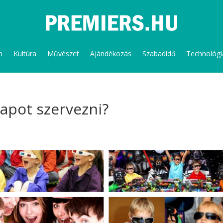
m
Kultúra
Művészet
Ajándékozás
Szabadidő
Technológi
apot szervezni?