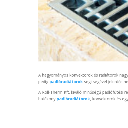
A hagyományos konvektorok és radiátorok nagy há
pedig
padlóradiátorok
segítségével jelentős h
A Roll-Therm Kft. kiváló minőségű padlófűtési re
hatékony
padlóradiátorok
, konvektorok és eg