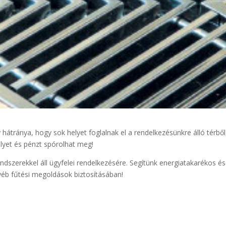
tránya, hogy sok helyet foglalnak el a rendelkezésünkre álló térből
elyet és pénzt spórolhat meg!
ndszerekkel áll ügyfelei rendelkezésére. Segítünk energiatakarékos és
yéb fűtési megoldások biztosításában!