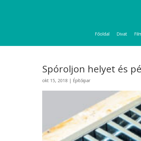
Főoldal
Divat
Fil
Spóroljon helyet és p
okt 15, 2018
|
Építőipar