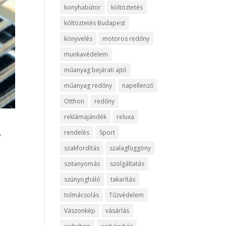
konyhabútor
költöztetés
költöztetés Budapest
könyvelés
motoros redőny
munkavédelem
műanyag bejárati ajtó
műanyag redőny
napellenző
Otthon
redőny
reklámajándék
reluxa
,
rendelés
Sport
szakfordítás
szalagfüggöny
szitanyomás
szolgáltatás
szúnyogháló
takarítás
tolmácsolás
Tűzvédelem
Vászonkép
vásárlás