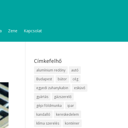
a
Zene
Kapcsolat
Címkefelhő
alumínium redőny
autó
Budapest
bútor
cég
egyedi zuhanykabin
esküvő
gyártás
gázszerelő
gépi földmunka
ipar
kandalló
kereskedelem
klíma szerelés
konténer