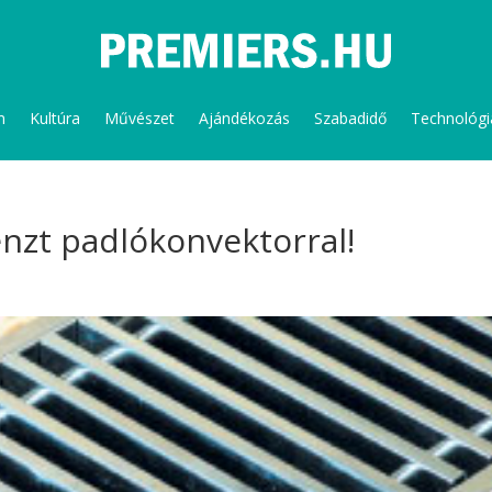
m
Kultúra
Művészet
Ajándékozás
Szabadidő
Technológi
énzt padlókonvektorral!