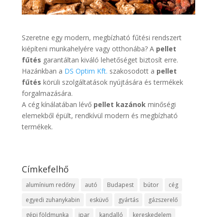
Szeretne egy modern, megbízható fűtési rendszert
kiépíteni munkahelyére vagy otthonába? A
pellet
fűtés
garantáltan kiváló lehetőséget biztosít erre.
Hazánkban a
DS Optim Kft.
szakosodott a
pellet
fűtés
körüli szolgáltatások nyújtására és termékek
forgalmazására.
A cég kínálatában lévő
pellet kazánok
minőségi
elemekből épült, rendkívül modern és megbízható
termékek.
Címkefelhő
alumínium redőny
autó
Budapest
bútor
cég
egyedi zuhanykabin
esküvő
gyártás
gázszerelő
gépi földmunka
ipar
kandalló
kereskedelem