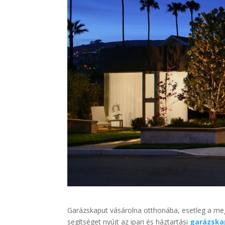
Garázskaput vásárolna otthonába, esetleg a megl
segítséget nyújt az ipari és háztartási
garázska