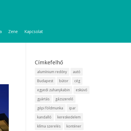
a
Zene
Kapcsolat
Címkefelhő
alumínium redőny
autó
Budapest
bútor
cég
egyedi zuhanykabin
esküvő
gyártás
gázszerelő
gépi földmunka
ipar
kandalló
kereskedelem
klíma szerelés
konténer