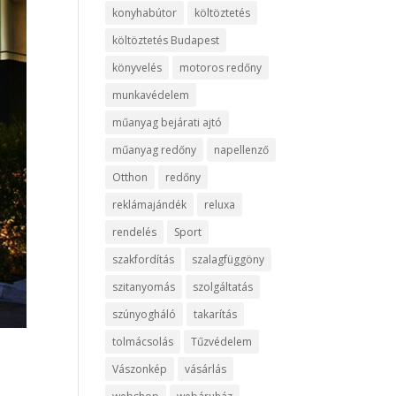
konyhabútor
költöztetés
költöztetés Budapest
könyvelés
motoros redőny
munkavédelem
műanyag bejárati ajtó
műanyag redőny
napellenző
Otthon
redőny
reklámajándék
reluxa
rendelés
Sport
szakfordítás
szalagfüggöny
szitanyomás
szolgáltatás
szúnyogháló
takarítás
tolmácsolás
Tűzvédelem
Vászonkép
vásárlás