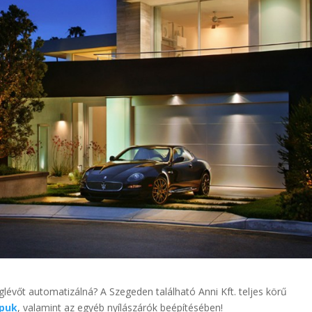
évőt automatizálná? A Szegeden található Anni Kft. teljes körű
puk
, valamint az egyéb nyílászárók beépítésében!