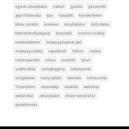
egyedi zuhanykabin
esküvő
gyártás
gázszerelő
gépi földmunka
ipar
kandalló
kereskedelem
klíma szerelés
konténer
konyhabútor
költöztetés
költöztetés Budapest
könyvelés
motoros redőny
munkavédelem
műanyag bejárati ajtó
műanyag redőny
napellenző
Otthon
redőny
reklámajándék
reluxa
rendelés
Sport
szakfordítás
szalagfüggöny
szitanyomás
szolgáltatás
szúnyogháló
takarítás
tolmácsolás
Tűzvédelem
Vászonkép
vásárlás
webshop
webáruház
zuhanykabin
ékszer webáruház
épületbontás