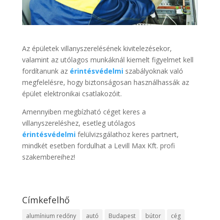
Az épületek villanyszerelésének kivitelezésekor,
valamint az utólagos munkáknál kiemelt figyelmet kell
fordítanunk az
érintésvédelmi
szabályoknak való
megfelelésre, hogy biztonságosan használhassák az
épület elektronikai csatlakozóit.
Amennyiben megbízható céget keres a
villanyszereléshez, esetleg utólagos
érintésvédelmi
felülvizsgálathoz keres partnert,
mindkét esetben fordulhat a Levill Max Kft. profi
szakembereihez!
Címkefelhő
alumínium redőny
autó
Budapest
bútor
cég