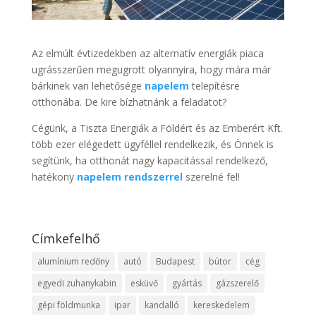
Az elmúlt évtizedekben az alternatív energiák piaca
ugrásszerűen megugrott olyannyira, hogy mára már
bárkinek van lehetősége
napelem
telepítésre
otthonába. De kire bízhatnánk a feladatot?
Cégünk, a Tiszta Energiák a Földért és az Emberért Kft.
több ezer elégedett ügyféllel rendelkezik, és Önnek is
segítünk, ha otthonát nagy kapacitással rendelkező,
hatékony
napelem rendszerrel
szerelné fel!
Címkefelhő
alumínium redőny
autó
Budapest
bútor
cég
egyedi zuhanykabin
esküvő
gyártás
gázszerelő
gépi földmunka
ipar
kandalló
kereskedelem