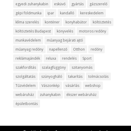
egyedi zuhanykabin
esküvő
gyártás
gázszerelő
gépi földmunka
ipar
kandalló
kereskedelem
klíma szerelés
konténer
konyhabútor
költöztetés
költöztetés Budapest
könyvelés
motoros redőny
munkavédelem
műanyag bejárati ajtó
műanyag redőny
napellenző
Otthon
redőny
reklámajándék
reluxa
rendelés
Sport
szakfordítás
szalagfüggöny
szitanyomás
szolgáltatás
szúnyogháló
takarítás
tolmácsolás
Tűzvédelem
Vászonkép
vásárlás
webshop
webáruház
zuhanykabin
ékszer webáruház
épületbontás