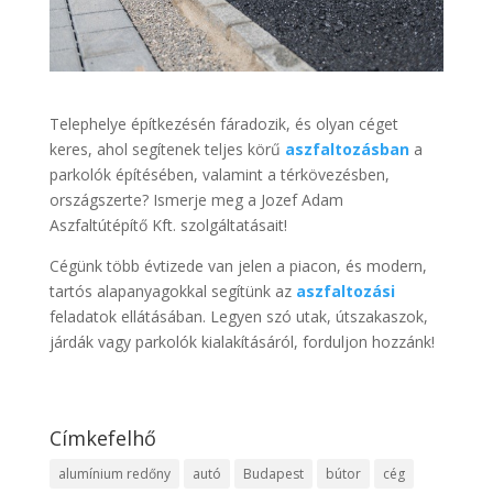
Telephelye építkezésén fáradozik, és olyan céget
keres, ahol segítenek teljes körű
aszfaltozásban
a
parkolók építésében, valamint a térkövezésben,
országszerte? Ismerje meg a Jozef Adam
Aszfaltútépítő Kft. szolgáltatásait!
Cégünk több évtizede van jelen a piacon, és modern,
tartós alapanyagokkal segítünk az
aszfaltozási
feladatok ellátásában. Legyen szó utak, útszakaszok,
járdák vagy parkolók kialakításáról, forduljon hozzánk!
Címkefelhő
alumínium redőny
autó
Budapest
bútor
cég