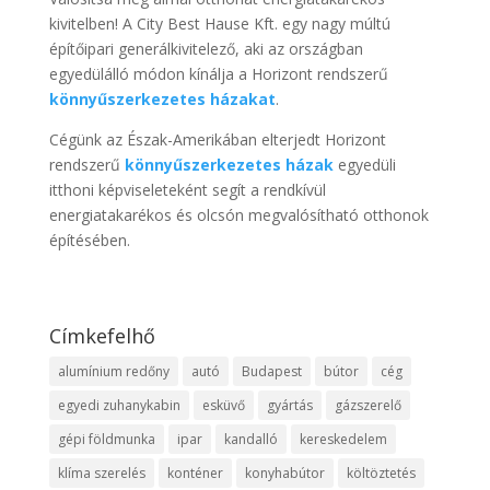
kivitelben! A City Best Hause Kft. egy nagy múltú
építőipari generálkivitelező, aki az országban
egyedülálló módon kínálja a Horizont rendszerű
könnyűszerkezetes házakat
.
Cégünk az Észak-Amerikában elterjedt Horizont
rendszerű
könnyűszerkezetes házak
egyedüli
itthoni képviseleteként segít a rendkívül
energiatakarékos és olcsón megvalósítható otthonok
építésében.
Címkefelhő
alumínium redőny
autó
Budapest
bútor
cég
egyedi zuhanykabin
esküvő
gyártás
gázszerelő
gépi földmunka
ipar
kandalló
kereskedelem
klíma szerelés
konténer
konyhabútor
költöztetés