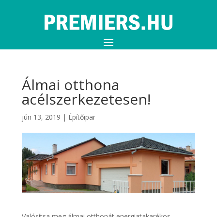
Álmai otthona
acélszerkezetesen!
jún 13, 2019
|
Építőipar
Valósítsa meg álmai otthonát energiatakarékos