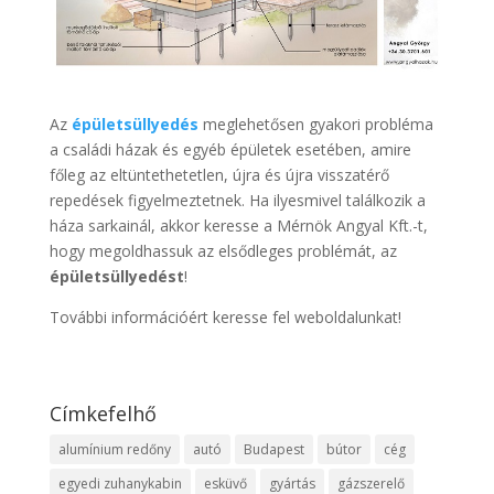
Az
épületsüllyedés
meglehetősen gyakori probléma
a családi házak és egyéb épületek esetében, amire
főleg az eltüntethetetlen, újra és újra visszatérő
repedések figyelmeztetnek. Ha ilyesmivel találkozik a
háza sarkainál, akkor keresse a Mérnök Angyal Kft.-t,
hogy megoldhassuk az elsődleges problémát, az
épületsüllyedést
!
További információért keresse fel weboldalunkat!
Címkefelhő
alumínium redőny
autó
Budapest
bútor
cég
egyedi zuhanykabin
esküvő
gyártás
gázszerelő