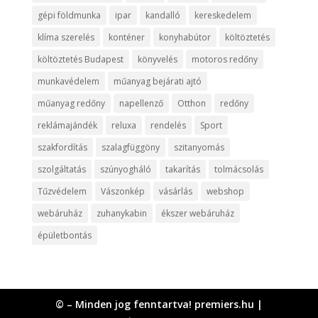
gépi földmunka
ipar
kandalló
kereskedelem
klíma szerelés
konténer
konyhabútor
költöztetés
költöztetés Budapest
könyvelés
motoros redőny
munkavédelem
műanyag bejárati ajtó
műanyag redőny
napellenző
Otthon
redőny
reklámajándék
reluxa
rendelés
Sport
szakfordítás
szalagfüggöny
szitanyomás
szolgáltatás
szúnyogháló
takarítás
tolmácsolás
Tűzvédelem
Vászonkép
vásárlás
webshop
webáruház
zuhanykabin
ékszer webáruház
épületbontás
© – Minden jog fenntartva! premiers.hu |