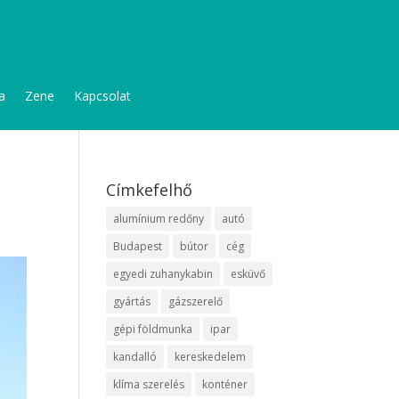
a
Zene
Kapcsolat
Címkefelhő
alumínium redőny
autó
Budapest
bútor
cég
egyedi zuhanykabin
esküvő
gyártás
gázszerelő
gépi földmunka
ipar
kandalló
kereskedelem
klíma szerelés
konténer