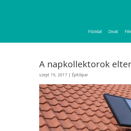
Főoldal
Divat
Fil
A napkollektorok elte
szept 19, 2017
|
Építőipar