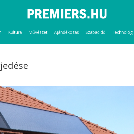
m
Kultúra
Művészet
Ajándékozás
Szabadidő
Technológi
rjedése