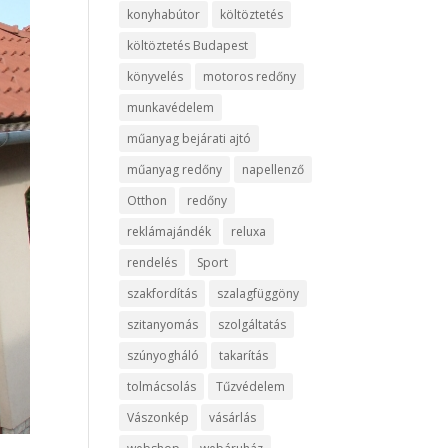
konyhabútor
költöztetés
költöztetés Budapest
könyvelés
motoros redőny
munkavédelem
műanyag bejárati ajtó
műanyag redőny
napellenző
Otthon
redőny
reklámajándék
reluxa
rendelés
Sport
szakfordítás
szalagfüggöny
szitanyomás
szolgáltatás
szúnyogháló
takarítás
tolmácsolás
Tűzvédelem
Vászonkép
vásárlás