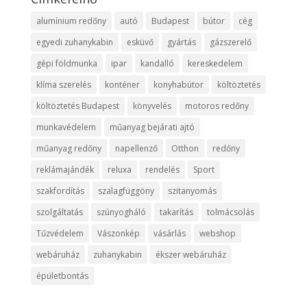
alumínium redőny
autó
Budapest
bútor
cég
egyedi zuhanykabin
esküvő
gyártás
gázszerelő
gépi földmunka
ipar
kandalló
kereskedelem
klíma szerelés
konténer
konyhabútor
költöztetés
költöztetés Budapest
könyvelés
motoros redőny
munkavédelem
műanyag bejárati ajtó
műanyag redőny
napellenző
Otthon
redőny
reklámajándék
reluxa
rendelés
Sport
szakfordítás
szalagfüggöny
szitanyomás
szolgáltatás
szúnyogháló
takarítás
tolmácsolás
Tűzvédelem
Vászonkép
vásárlás
webshop
webáruház
zuhanykabin
ékszer webáruház
épületbontás