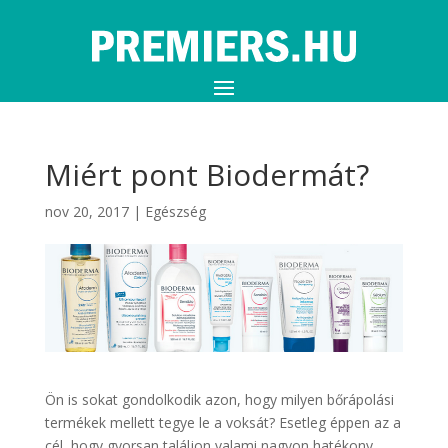
Miért pont Biodermát?
nov 20, 2017
|
Egészség
Ön is sokat gondolkodik azon, hogy milyen bőrápolási
termékek mellett tegye le a voksát? Esetleg éppen az a
cél, hogy gyorsan találjon valami nagyon hatékony