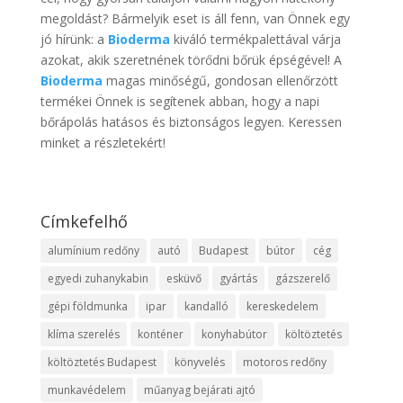
megoldást? Bármelyik eset is áll fenn, van Önnek egy
jó hírünk: a
Bioderma
kiváló termékpalettával várja
azokat, akik szeretnének törődni bőrük épségével! A
Bioderma
magas minőségű, gondosan ellenőrzött
termékei Önnek is segítenek abban, hogy a napi
bőrápolás hatásos és biztonságos legyen. Keressen
minket a részletekért!
Címkefelhő
alumínium redőny
autó
Budapest
bútor
cég
egyedi zuhanykabin
esküvő
gyártás
gázszerelő
gépi földmunka
ipar
kandalló
kereskedelem
klíma szerelés
konténer
konyhabútor
költöztetés
költöztetés Budapest
könyvelés
motoros redőny
munkavédelem
műanyag bejárati ajtó