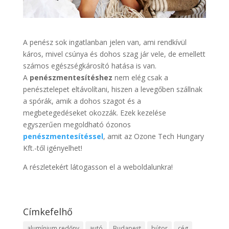
A penész sok ingatlanban jelen van, ami rendkívül
káros, mivel csúnya és dohos szag jár vele, de emellett
számos egészségkárosító hatása is van.
A
penészmentesítéshez
nem elég csak a
penésztelepet eltávolítani, hiszen a levegőben szállnak
a spórák, amik a dohos szagot és a
megbetegedéseket okozzák. Ezek kezelése
egyszerűen megoldható ózonos
penészmentesítéssel
, amit az Ozone Tech Hungary
Kft.-től igényelhet!
A részletekért látogasson el a weboldalunkra!
Címkefelhő
alumínium redőny
autó
Budapest
bútor
cég