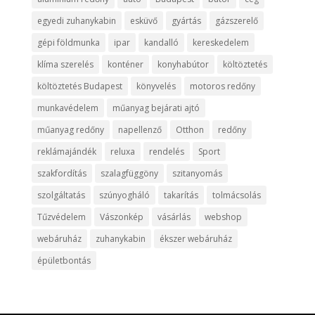
egyedi zuhanykabin
esküvő
gyártás
gázszerelő
gépi földmunka
ipar
kandalló
kereskedelem
klíma szerelés
konténer
konyhabútor
költöztetés
költöztetés Budapest
könyvelés
motoros redőny
munkavédelem
műanyag bejárati ajtó
műanyag redőny
napellenző
Otthon
redőny
reklámajándék
reluxa
rendelés
Sport
szakfordítás
szalagfüggöny
szitanyomás
szolgáltatás
szúnyogháló
takarítás
tolmácsolás
Tűzvédelem
Vászonkép
vásárlás
webshop
webáruház
zuhanykabin
ékszer webáruház
épületbontás