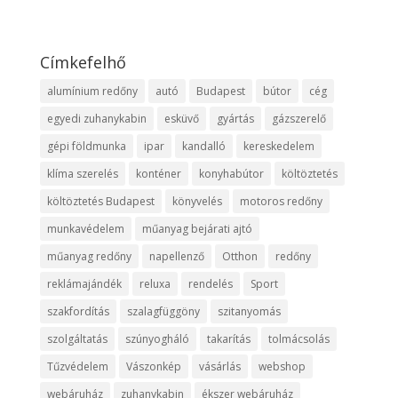
Címkefelhő
alumínium redőny
autó
Budapest
bútor
cég
egyedi zuhanykabin
esküvő
gyártás
gázszerelő
gépi földmunka
ipar
kandalló
kereskedelem
klíma szerelés
konténer
konyhabútor
költöztetés
költöztetés Budapest
könyvelés
motoros redőny
munkavédelem
műanyag bejárati ajtó
műanyag redőny
napellenző
Otthon
redőny
reklámajándék
reluxa
rendelés
Sport
szakfordítás
szalagfüggöny
szitanyomás
szolgáltatás
szúnyogháló
takarítás
tolmácsolás
Tűzvédelem
Vászonkép
vásárlás
webshop
webáruház
zuhanykabin
ékszer webáruház