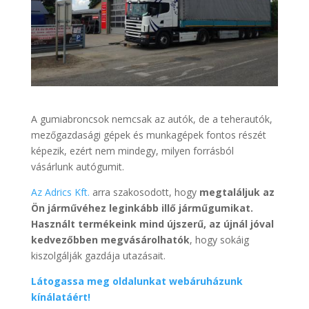
A gumiabroncsok nemcsak az autók, de a teherautók,
mezőgazdasági gépek és munkagépek fontos részét
képezik, ezért nem mindegy, milyen forrásból
vásárlunk autógumit.
Az Adrics Kft.
arra szakosodott, hogy
megtaláljuk az
Ön járművéhez leginkább illő járműgumikat.
Használt termékeink mind újszerű, az újnál jóval
kedvezőbben megvásárolhatók
, hogy sokáig
kiszolgálják gazdája utazásait.
Látogassa meg oldalunkat webáruházunk
kínálatáért!