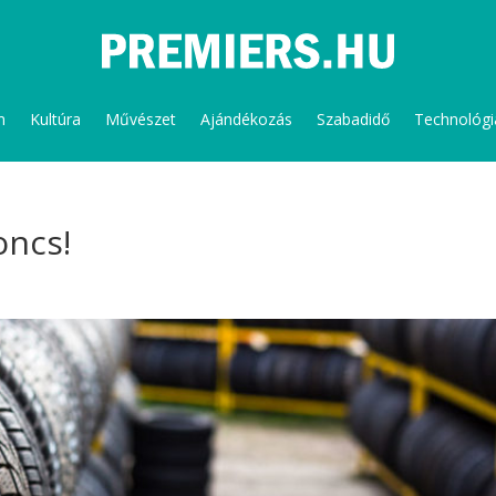
m
Kultúra
Művészet
Ajándékozás
Szabadidő
Technológi
oncs!