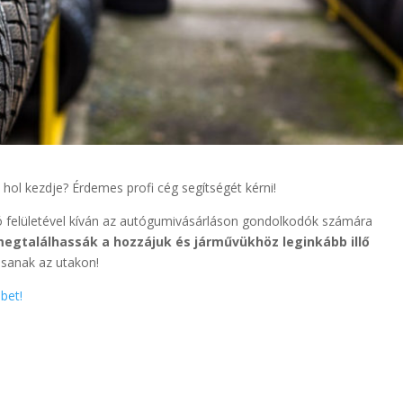
hol kezdje? Érdemes profi cég segítségét kérni!
ó felületével kíván az autógumivásárláson gondolkodók számára
egtalálhassák a hozzájuk és járművükhöz leginkább illő
ssanak az utakon!
bet!