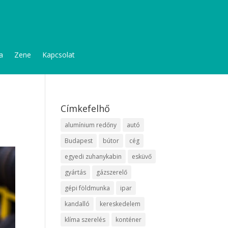
a
Zene
Kapcsolat
Címkefelhő
alumínium redőny
autó
Budapest
bútor
cég
egyedi zuhanykabin
esküvő
gyártás
gázszerelő
gépi földmunka
ipar
kandalló
kereskedelem
klíma szerelés
konténer