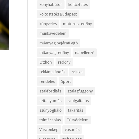
konyhabútor
költöztetés
költöztetés Budapest
könyvelés
motoros redőny
munkavédelem
műanyag bejárati ajtó
műanyag redőny
napellenző
Otthon
redőny
reklámajándék
reluxa
rendelés
Sport
szakfordítás
szalagfüggöny
szitanyomás
szolgáltatás
szúnyogháló
takarítás
tolmácsolás
Tűzvédelem
Vászonkép
vásárlás