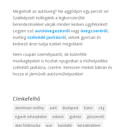
Megsérült az autóüveg? Ne aggódjon egy percet se!
Szakképzett kollégáink a legkorszerűbb
berendezésekkel várják minden kedves ügyfelünket!
Legyen szó
autóüvegezésről
vagy
üvegcseréről
,
esetleg
szélvédő javításról
, velünk gyorsan és
kedvező áron tudja ezeket megoldani!
Nem csupán személyautót, de különféle
munkagépeket is hozhat nyugodtan a műhelyünkbe
szélvédő javításra, cserére. Keressen minket bátran és
hozza el járművét autósműhelyünkbe!
Címkefelhő
alumínium redőny
autó
Budapest
bútor
cég
egyedi zuhanykabin
esküvő
gyártás
gázszerelő
gépi földmunka
ipar
kandalló
kereskedelem