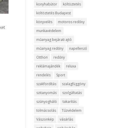
konyhabútor
költöztetés
költöztetés Budapest
könyvelés
motoros redőny
ket
munkavédelem
műanyag bejárati ajtó
műanyag redőny
napellenző
Otthon
redőny
reklámajándék
reluxa
rendelés
Sport
szakfordítás
szalagfüggöny
szitanyomás
szolgáltatás
szúnyogháló
takarítás
tolmácsolás
Tűzvédelem
Vászonkép
vásárlás