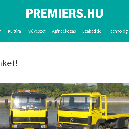
m
Kultúra
Művészet
Ajándékozás
Szabadidő
Technológi
nket!