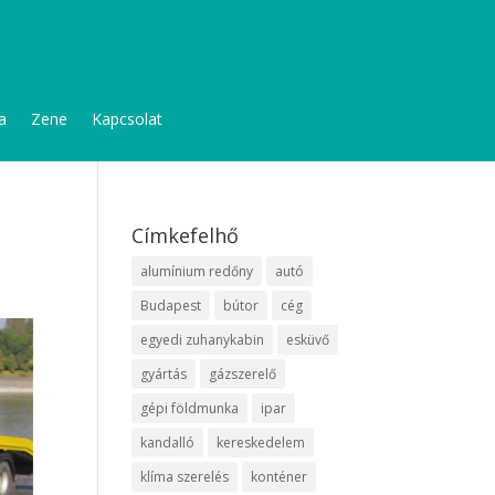
a
Zene
Kapcsolat
Címkefelhő
alumínium redőny
autó
Budapest
bútor
cég
egyedi zuhanykabin
esküvő
gyártás
gázszerelő
gépi földmunka
ipar
kandalló
kereskedelem
klíma szerelés
konténer