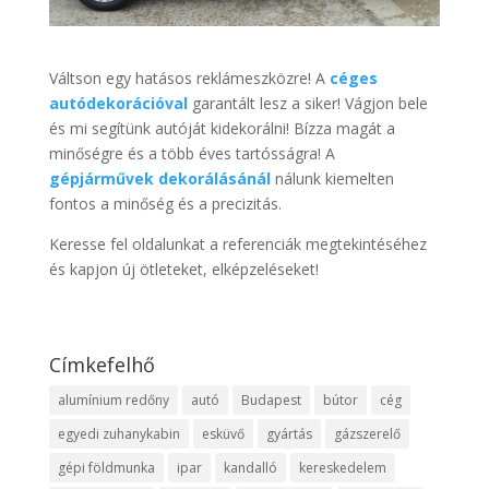
Váltson egy hatásos reklámeszközre! A
céges
autódekorációval
garantált lesz a siker! Vágjon bele
és mi segítünk autóját kidekorálni! Bízza magát a
minőségre és a több éves tartósságra! A
gépjárművek dekorálásánál
nálunk kiemelten
fontos a minőség és a precizitás.
Keresse fel oldalunkat a referenciák megtekintéséhez
és kapjon új ötleteket, elképzeléseket!
Címkefelhő
alumínium redőny
autó
Budapest
bútor
cég
egyedi zuhanykabin
esküvő
gyártás
gázszerelő
gépi földmunka
ipar
kandalló
kereskedelem