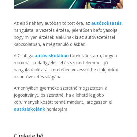
Az első néhány autóban töltött óra, az
autósoktatás
,
hangulata, a vezetés érzése, jelentősen befolyásolja,
hogy milyen érzések alakulnak ki az autóvezetéssel
kapcsolatban, a még tanuló diákban.
A Csabiga
autósiskolában
törekszünk arra, hogy a
maximális odafigyeléssel és szakértelemmel, jó
hangulatú oktatás keretében vezessük be diákjainkat
az autóvezetés világába.
Amennyiben gyermeke szeretné megszerezni a
jogosítványt, és szeretné, ha a lehető legjobb
körülmények között tenné mindent, látogasson el
autósiskolánk
honlapjára!
Címkefelhő