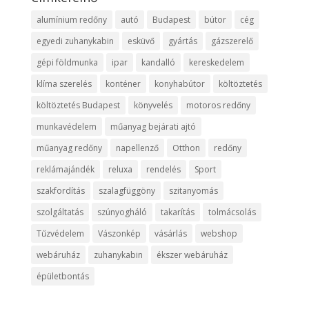
alumínium redőny
autó
Budapest
bútor
cég
egyedi zuhanykabin
esküvő
gyártás
gázszerelő
gépi földmunka
ipar
kandalló
kereskedelem
klíma szerelés
konténer
konyhabútor
költöztetés
költöztetés Budapest
könyvelés
motoros redőny
munkavédelem
műanyag bejárati ajtó
műanyag redőny
napellenző
Otthon
redőny
reklámajándék
reluxa
rendelés
Sport
szakfordítás
szalagfüggöny
szitanyomás
szolgáltatás
szúnyogháló
takarítás
tolmácsolás
Tűzvédelem
Vászonkép
vásárlás
webshop
webáruház
zuhanykabin
ékszer webáruház
épületbontás