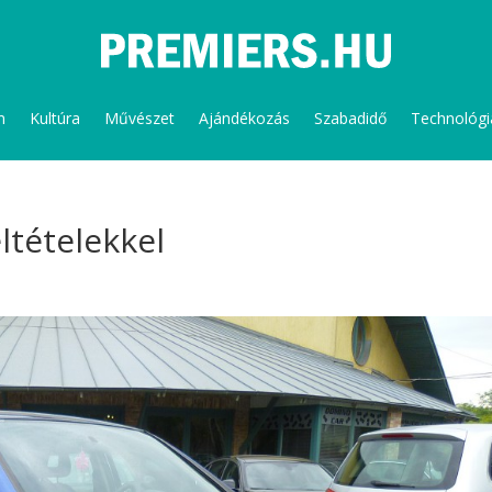
m
Kultúra
Művészet
Ajándékozás
Szabadidő
Technológi
ltételekkel