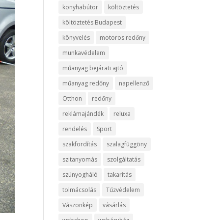
konyhabútor
költöztetés
költöztetés Budapest
könyvelés
motoros redőny
munkavédelem
műanyag bejárati ajtó
műanyag redőny
napellenző
Otthon
redőny
reklámajándék
reluxa
rendelés
Sport
szakfordítás
szalagfüggöny
szitanyomás
szolgáltatás
szúnyogháló
takarítás
tolmácsolás
Tűzvédelem
Vászonkép
vásárlás