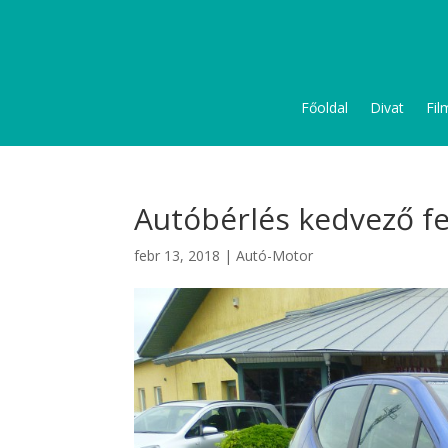
Főoldal
Divat
Fil
Autóbérlés kedvező fe
febr 13, 2018
|
Autó-Motor