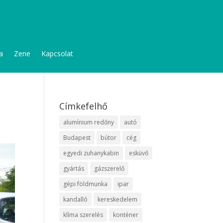
a
Zene
Kapcsolat
Címkefelhő
alumínium redőny
autó
Budapest
bútor
cég
egyedi zuhanykabin
esküvő
gyártás
gázszerelő
gépi földmunka
ipar
kandalló
kereskedelem
klíma szerelés
konténer