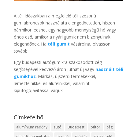
A téli időszakban a megfelelő téli szezonú
gumiabroncsok használata elengedhetetlen, hiszen
bármikor leeshet egy nagyobb mennyiségű hó vagy
ónos eső, amikor a nyári gumik nem bizonyulnak
elegendőnek. Ha
téli gumit
vásárolna, olvasson
tovább!
Egy budapesti autógumikra szakosodott cég
segítségével kedvező áron juthat új vagy
használt téli
gumikhoz
. Márkás, újszerű termékekkel,
lemezfelnikkel és alufelnikkel, valamint
kipufogójavítással várjuk!
Címkefelhő
alumínium redőny
autó
Budapest
bútor
cég
egyedi zuhanykabin
esküvő
gyártás
gázszerelő