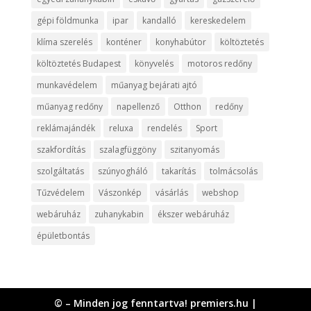
gépi földmunka
ipar
kandalló
kereskedelem
klíma szerelés
konténer
konyhabútor
költöztetés
költöztetés Budapest
könyvelés
motoros redőny
munkavédelem
műanyag bejárati ajtó
műanyag redőny
napellenző
Otthon
redőny
reklámajándék
reluxa
rendelés
Sport
szakfordítás
szalagfüggöny
szitanyomás
szolgáltatás
szúnyogháló
takarítás
tolmácsolás
Tűzvédelem
Vászonkép
vásárlás
webshop
webáruház
zuhanykabin
ékszer webáruház
épületbontás
© – Minden jog fenntartva! premiers.hu |