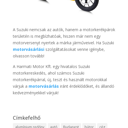
A Suzuki nemcsak az autók, hanem a motorkerékpárok
területén is megbízhatóak, hiszen már nem egy
motorversenyt nyertek a márka járműveivel. Ha Suzuki
motorvásárlási
szolgáltatásokat venne igénybe,
olvasson tovább!
A Harmati Motor Kft. egy hivatalos Suzuki
motorkereskedés, ahol számos Suzuki
motorkerékpárral, új, teszt és használt motorokkal
várjuk a
motorvásárlás
iránt érdeklődőket, és állandó
kedvezményekkel várjuk!
Címkefelhő
alumínium redőny
autó
Budapest
bútor
cég