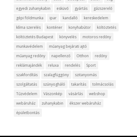
egyedi zuhanykabin
esküvő
gyártás
gázszerelő
gépi földmunka
ipar
kandalló
kereskedelem
klíma szerelés
konténer
konyhabútor
költöztetés
költöztetés Budapest
könyvelés
motoros redőny
munkavédelem
műanyag bejárati ajtó
műanyag redőny
napellenző
Otthon
redőny
reklámajándék
reluxa
rendelés
Sport
szakfordítás
szalagfüggöny
szitanyomás
szolgáltatás
szúnyogháló
takarítás
tolmácsolás
Tűzvédelem
Vászonkép
vásárlás
webshop
webáruház
zuhanykabin
ékszer webáruház
épületbontás