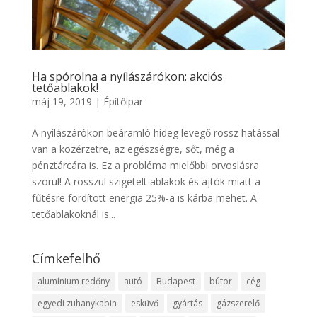
Ha spórolna a nyílászárókon: akciós
tetőablakok!
máj 19, 2019
|
Építőipar
A nyílászárókon beáramló hideg levegő rossz hatással
van a közérzetre, az egészségre, sőt, még a
pénztárcára is. Ez a probléma mielőbbi orvoslásra
szorul! A rosszul szigetelt ablakok és ajtók miatt a
fűtésre fordított energia 25%-a is kárba mehet. A
tetőablakoknál is...
Címkefelhő
alumínium redőny
autó
Budapest
bútor
cég
egyedi zuhanykabin
esküvő
gyártás
gázszerelő