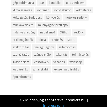
gépi földmunka
ipar
kandalló
kereskedelem
klíma szerelés
konténer
konyhabútor
költöztetés
költöztetés Budapest
könyvelés
motoros redőny
munkavédelem
műanyag bejárati ajtó
műanyag redőny
napellenző
Otthon
redőny
reklámajándék
reluxa
rendelés
Sport
szakfordítás
szalagfüggöny
szitanyomás
szolgáltatás
szúnyogháló
takarítás
tolmácsolás
Tűzvédelem
Vászonkép
vásárlás
webshop
webáruház
zuhanykabin
ékszer webáruház
épületbontás
© – Minden jog fenntartva! premiers.hu |
Impresszum