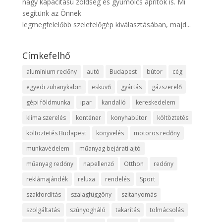
nagy kapacitású zöldség és gyümölcs aprítók is. Mi
segítünk az Önnek
legmegfelelőbb szeletelőgép kiválasztásában, majd...
Címkefelhő
alumínium redőny
autó
Budapest
bútor
cég
egyedi zuhanykabin
esküvő
gyártás
gázszerelő
gépi földmunka
ipar
kandalló
kereskedelem
klíma szerelés
konténer
konyhabútor
költöztetés
költöztetés Budapest
könyvelés
motoros redőny
munkavédelem
műanyag bejárati ajtó
műanyag redőny
napellenző
Otthon
redőny
reklámajándék
reluxa
rendelés
Sport
szakfordítás
szalagfüggöny
szitanyomás
szolgáltatás
szúnyogháló
takarítás
tolmácsolás