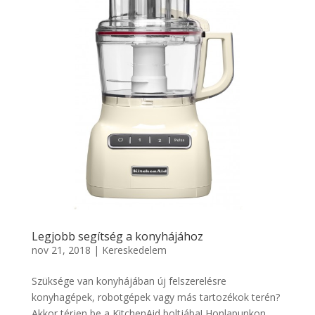
Legjobb segítség a konyhájához
nov 21, 2018
|
Kereskedelem
Szüksége van konyhájában új felszerelésre
konyhagépek, robotgépek vagy más tartozékok terén?
Akkor térjen be a KitchenAid boltjába! Honlapunkon