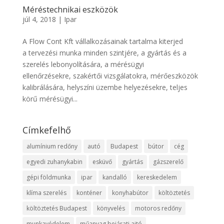
Méréstechnikai eszközök
júl 4, 2018
|
Ipar
A Flow Cont Kft vállalkozásainak tartalma kiterjed
a tervezési munka minden szintjére, a gyártás és a
szerelés lebonyolítására, a mérésügyi
ellenőrzésekre, szakértői vizsgálatokra, mérőeszközök
kalibrálására, helyszíni üzembe helyezésekre, teljes
körű mérésügyi...
Címkefelhő
alumínium redőny
autó
Budapest
bútor
cég
egyedi zuhanykabin
esküvő
gyártás
gázszerelő
gépi földmunka
ipar
kandalló
kereskedelem
klíma szerelés
konténer
konyhabútor
költöztetés
költöztetés Budapest
könyvelés
motoros redőny
munkavédelem
műanyag bejárati ajtó