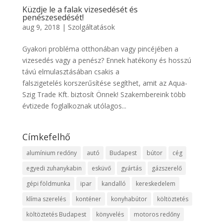
Küzdje le a falak vizesedését és
penészesedését!
aug 9, 2018
|
Szolgáltatások
Gyakori probléma otthonában vagy pincéjében a
vizesedés vagy a penész? Ennek hatékony és hosszú
távú elmulasztásában csakis a
falszigetelés korszerűsítése segíthet, amit az Aqua-
Szig Trade Kft. biztosít Önnek! Szakembereink több
évtizede foglalkoznak utólagos...
Címkefelhő
alumínium redőny
autó
Budapest
bútor
cég
egyedi zuhanykabin
esküvő
gyártás
gázszerelő
gépi földmunka
ipar
kandalló
kereskedelem
klíma szerelés
konténer
konyhabútor
költöztetés
költöztetés Budapest
könyvelés
motoros redőny