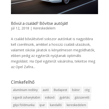
Bővül a család? Bővítse autóját!
júl 12, 2018
|
Kereskedelem
A család bővülésével sokszor autónkat is nagyobbra
kell cserélnünk, amikkel a hosszú családi utazások,
valamint iskolai járatok is kényelmesen megoldhatók,
ebben pedig az egyterűk nyújtanak optimális
megoldást. Ha Opel egyterűt vásárolna, tekintse meg
az Opel Zafira...
Címkefelhő
alumínium redőny
autó
Budapest
bútor
cég
egyedi zuhanykabin
esküvő
gyártás
gázszerelő
gépi földmunka
ipar
kandalló
kereskedelem