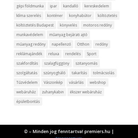
gépi földmunka
ipar
kandalló
kereskedelem
klíma szerelés
konténer
konyhabútor
költöztetés
költöztetés Budapest
könyvelés
motoros redőny
munkavédelem
műanyag bejárati ajtó
műanyag redőny
napellenző
Otthon
redőny
reklámajándék
reluxa
rendelés
Sport
szakfordítás
szalagfüggöny
szitanyomás
szolgáltatás
szúnyogháló
takarítás
tolmácsolás
Tűzvédelem
Vászonkép
vásárlás
webshop
webáruház
zuhanykabin
ékszer webáruház
épületbontás
© – Minden jog fenntartva! premiers.hu |