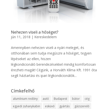
Nehezen viseli a hőséget?
jún 11, 2018
|
Kereskedelem
Amennyiben nehezen viseli a nyári meleget, és
otthonában sem tudja megúszni a hőséget, tegyen
lépéseket az ellen, hiszen
légkondicionáló berendezésekkel mindig komfortosan
érezheti magát! Cégünk, a Horváth Klíma Kft. 1991 óta
segít háztartási és ipari légkondicionálók...
Címkefelhő
alumínium redőny
autó
Budapest
bútor
cég
egyedi zuhanykabin
esküvő
gyártás
gázszerelő