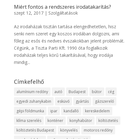
Miért fontos a rendszeres irodatakarítás?
szept 12, 2017
|
Szolgáltatások
Az irodaházak tisztán tartása elengedhetetlen, hisz
senki nem szeret egy koszos irodában dolgozni, ami
főleg az esős és nedves évszakokban jelent problémát.
Cégünk, a Tiszta Parti Kft. 1990 óta foglalkozik
irodaházak teljes körű takarításával, hogy irodája
mindig...
Címkefelhő
alumínium redőny
autó
Budapest
bútor
cég
egyedi zuhanykabin
esküvő
gyártás
gázszerelő
gépi földmunka
ipar
kandalló
kereskedelem
klíma szerelés
konténer
konyhabútor
költöztetés
költöztetés Budapest
könyvelés
motoros redőny