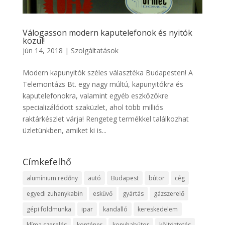
Válogasson modern kaputelefonok és nyitók
közül!
jún 14, 2018
|
Szolgáltatások
Modern kapunyitók széles választéka Budapesten! A
Telemontázs Bt. egy nagy múltú, kapunyitókra és
kaputelefonokra, valamint egyéb eszközökre
specializálódott szaküzlet, ahol több milliós
raktárkészlet várja! Rengeteg termékkel találkozhat
üzletünkben, amiket ki is...
Címkefelhő
alumínium redőny
autó
Budapest
bútor
cég
egyedi zuhanykabin
esküvő
gyártás
gázszerelő
gépi földmunka
ipar
kandalló
kereskedelem
klíma szerelés
konténer
konyhabútor
költöztetés