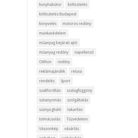
konyhabútor
költöztetés
költöztetés Budapest
könyvelés
motoros redőny
munkavédelem
műanyag bejárati ajtó
műanyag redőny
napellenző
Otthon
redőny
reklámajándék
reluxa
rendelés
Sport
szakfordítás
szalagfüggöny
szitanyomás
szolgáltatás
szúnyogháló
takarítás
tolmácsolás
Tűzvédelem
Vászonkép
vásárlás