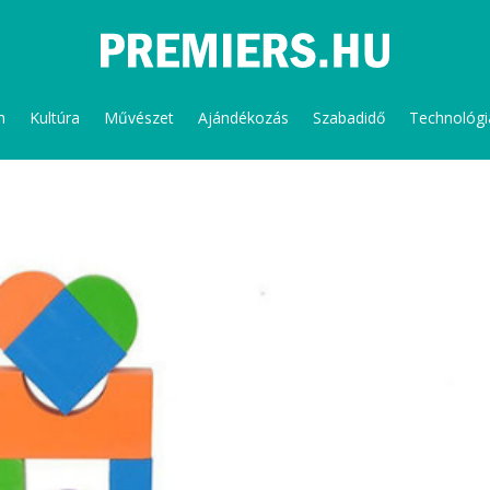
m
Kultúra
Művészet
Ajándékozás
Szabadidő
Technológi