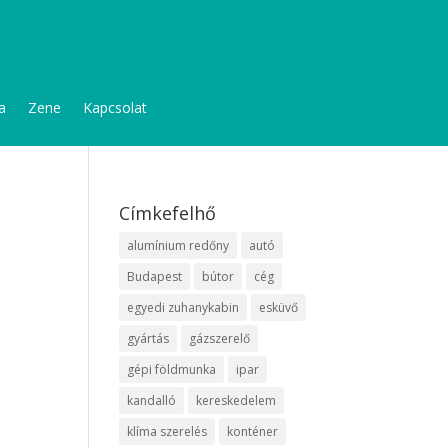
a
Zene
Kapcsolat
Címkefelhő
alumínium redőny
autó
Budapest
bútor
cég
egyedi zuhanykabin
esküvő
gyártás
gázszerelő
gépi földmunka
ipar
kandalló
kereskedelem
klíma szerelés
konténer