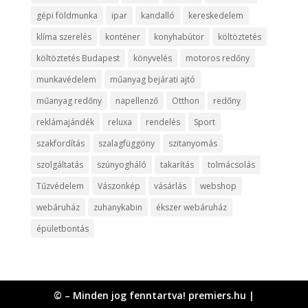
gépi földmunka
ipar
kandalló
kereskedelem
klíma szerelés
konténer
konyhabútor
költöztetés
költöztetés Budapest
könyvelés
motoros redőny
munkavédelem
műanyag bejárati ajtó
műanyag redőny
napellenző
Otthon
redőny
reklámajándék
reluxa
rendelés
Sport
szakfordítás
szalagfüggöny
szitanyomás
szolgáltatás
szúnyogháló
takarítás
tolmácsolás
Tűzvédelem
Vászonkép
vásárlás
webshop
webáruház
zuhanykabin
ékszer webáruház
épületbontás
© – Minden jog fenntartva! premiers.hu |