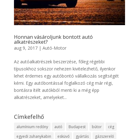
Honnan vásároljunk bontott autó
alkatrészeket?
aug 9, 2017
|
Autó-Motor
Az autóalkatrészek beszerzése, főleg régebbi
típusokhoz sokszor nehezen kivitelezhető, ilyenkor
lehet érdemes egy autóbontó vállalkozás segítségét
kérni. Egy autóbontással foglalkozó cég már régi,
bontásra ítélt autókból menti ki a még épp
alkatrészeket, amelyeket...
Címkefelhő
alumínium redőny
autó
Budapest
bútor
cég
egyedi zuhanykabin
esküvő
gyártás
gázszerelő